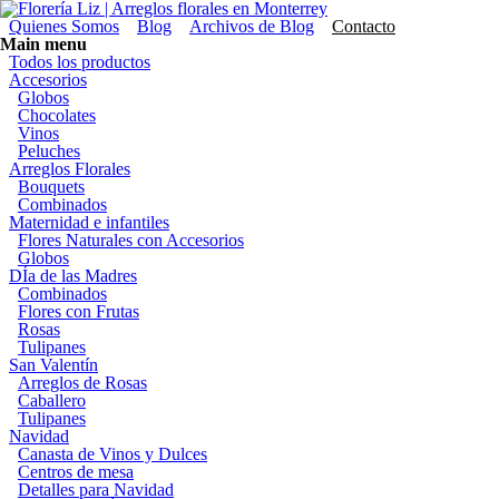
Pasar al contenido principal
Florería Liz | Arreglos florales en Monterrey
Menú secundario
Quienes Somos
Blog
Archivos de Blog
Contacto
Main menu
Todos los productos
Accesorios
Globos
Chocolates
Vinos
Peluches
Arreglos Florales
Bouquets
Combinados
Maternidad e infantiles
Flores Naturales con Accesorios
Globos
DÍa de las Madres
Combinados
Flores con Frutas
Rosas
Tulipanes
San Valentín
Arreglos de Rosas
Caballero
Tulipanes
Navidad
Canasta de Vinos y Dulces
Centros de mesa
Detalles para Navidad