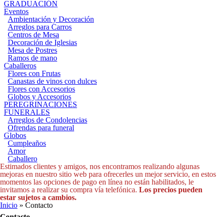
GRADUACIÓN
Eventos
Ambientación y Decoración
Arreglos para Carros
Centros de Mesa
Decoración de Iglesias
Mesa de Postres
Ramos de mano
Caballeros
Flores con Frutas
Canastas de vinos con dulces
Flores con Accesorios
Globos y Accesorios
PEREGRINACIONES
FUNERALES
Arreglos de Condolencias
Ofrendas para funeral
Globos
Cumpleaños
Amor
Caballero
Estimados clientes y amigos, nos encontramos realizando algunas
mejoras en nuestro sitio web para ofrecerles un mejor servicio, en estos
momentos las opciones de pago en línea no están habilitados, le
invitamos a realizar su compra vía telefónica.
Los precios pueden
estar sujetos a cambios.
Usted está aquí
Inicio
» Contacto
Contacto