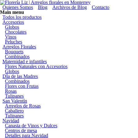
Pasar al contenido principal
Florería Liz | Arreglos florales en Monterrey
Menú secundario
Quienes Somos
Blog
Archivos de Blog
Contacto
Main menu
Todos los productos
Accesorios
Globos
Chocolates
Vinos
Peluches
Arreglos Florales
Bouquets
Combinados
Maternidad e infantiles
Flores Naturales con Accesorios
Globos
DÍa de las Madres
Combinados
Flores con Frutas
Rosas
Tulipanes
San Valentín
Arreglos de Rosas
Caballero
Tulipanes
Navidad
Canasta de Vinos y Dulces
Centros de mesa
Detalles para Navidad