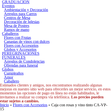
GRADUACIÓN
Eventos
Ambientación y Decoración
Arreglos para Carros
Centros de Mesa
Decoración de Iglesias
Mesa de Postres
Ramos de mano
Caballeros
Flores con Frutas
Canastas de vinos con dulces
Flores con Accesorios
Globos y Accesorios
PEREGRINACIONES
FUNERALES
Arreglos de Condolencias
Ofrendas para funeral
Globos
Cumpleaños
Amor
Caballero
Estimados clientes y amigos, nos encontramos realizando algunas
mejoras en nuestro sitio web para ofrecerles un mejor servicio, en estos
momentos las opciones de pago en línea no están habilitados, le
invitamos a realizar su compra vía telefónica.
Los precios pueden
estar sujetos a cambios.
Usted está aquí
Inicio
»
Flores con Accesorios
» Caja con rosas y vino tinto CA-VP-
15